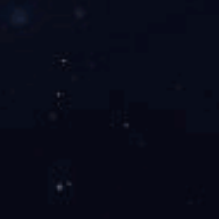
导航
知道
ng28南宫
真实案例
云端资讯
企业服务
联络
南宫体育
网站地图
SiteMap
联系方式
北京市朝阳区国家体育场南路一号