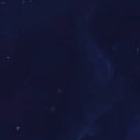
此外，还可以借助模拟比赛来检验和提高默契程度。
在模拟比赛中，让选手们在真实环境下施展技艺，相
互熟悉并调整配合，这是检验和增强默契的一项有效
措施。同时，每次模拟赛后，要及时进行总结与反
馈，以便有所改进，提高下一次合作时的流畅性。
4、战术配合优化方案
最后，在战术层面上，优化配合方案是提升整体表现
的重要策略。目前，上海羽毛球队在某些特定战术运
用上尚存不足，例如，在面对不同风格对手时未能及